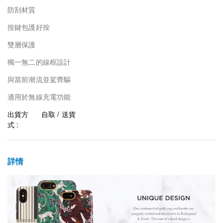
防刮材質
按鍵包護好按
雙層保護
獨一無二的線框設計
與當前潮流並駕齊驅
適用於無線充電功能
出貨方
自取 / 送貨
式 :
詳情