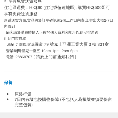
可享有免費送貨服務
住宅區運費︰HK$60 (住宅或偏遠地區), 購買HK$500即可
享有免費送貨服務
速遞送貨方面,貨品將於訂單確認後2個工作日內寄出,寄出大概2-7日
內收到
顧客請於購買時輸入正確的個人資料和地址以便安排運送
ii. 到門市自取
鴻圖道 79 號嘉士亞洲工業大厦 3 樓 331室
地址:九龍觀塘
營業時間:星期一至五 10am-1pm; 2pm-6pm
請於上門前通知我們 )
電話: 28869767 (
保養
原裝行貨
7日內有壞包換購物保障 (不包括人為損壞並須要保留
完整包裝)