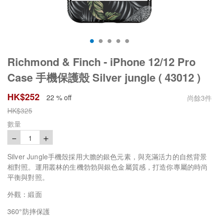
Richmond & Finch - iPhone 12/12 Pro
Case 手機保護殼 Silver jungle ( 43012 )
HK$
252
22 % off
尚餘
3
件
HK$
325
數量
－
＋
1
Silver Jungle手機殼採用大膽的銀色元素，與充滿活力的自然背景
相對照。運用叢林的生機勃勃與銀色金屬質感，打造你專屬的時尚
平衡與對照。
外觀：緞面
360°防摔保護