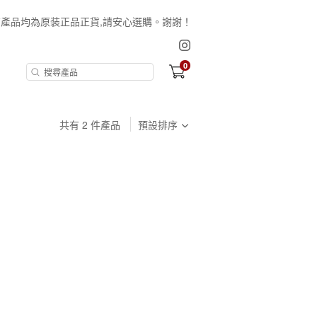
保証所有產品均為原装正品正貨,請安心選購。謝謝！
0
共有
2
件產品
預設排序