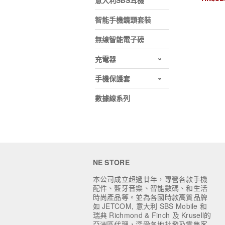
意大利SBS耳機
智能手機鏡頭套裝
無缐智能電子磅
充電器
手機保護套
數據線系列
NE STORE
本公司成立超過廿年，專營各款手機
配件、藍牙音樂、智能數碼、和生活
時尚產品等。並為各國時款高質品牌
如 JETCOM, 意大利 SBS Mobile 和
瑞典 Richmond & Finch 及 Krusell的
亞洲區代理，深受各地批發及零售客