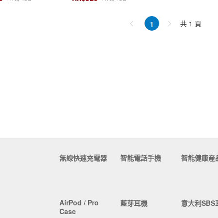
共 1 頁
1
無線快速充電器
智能電話手機
智能健康産
AirPod / Pro
藍芽耳機
意大利SBS
Case