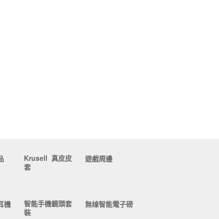
Krusell 真皮皮
品
遊戲周邊
套
智能手機鏡頭套
耳機
無缐智能電子磅
裝