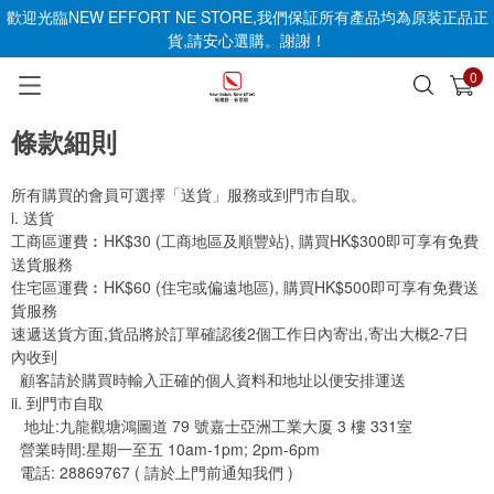
歡迎光臨NEW EFFORT NE STORE,我們保証所有產品均為原装正品正
貨,請安心選購。謝謝！
0
已加入購物車
查看
條款細則
所有購買的會員可選擇「送貨」服務或到門市自取。
i. 送貨
工商區運費︰HK$30 (工商地區及順豐站), 購買HK$300即可享有免費
送貨服務
住宅區運費︰HK$60 (住宅或偏遠地區), 購買HK$500即可享有免費送
貨服務
速遞送貨方面,貨品將於訂單確認後2個工作日內寄出,寄出大概2-7日
內收到
顧客請於購買時輸入正確的個人資料和地址以便安排運送
ii. 到門市自取
地址:九龍觀塘
鴻圖道 79 號嘉士亞洲工業大厦 3 樓 331室
營業時間:星期一至五 10am-1pm; 2pm-6pm
電話: 28869767 (
請於上門前通知我們 )