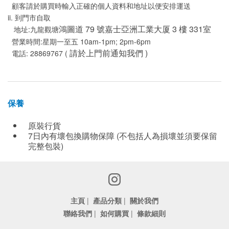
顧客請於購買時輸入正確的個人資料和地址以便安排運送
ii. 到門市自取
鴻圖道 79 號嘉士亞洲工業大厦 3 樓 331室
地址:九龍觀塘
營業時間:星期一至五 10am-1pm; 2pm-6pm
請於上門前通知我們 )
電話: 28869767 (
保養
原裝行貨
7日內有壞包換購物保障 (不包括人為損壞並須要保留
完整包裝)
主頁
|
產品分類
|
關於我們
聯絡我們
|
如何購買
|
條款細則