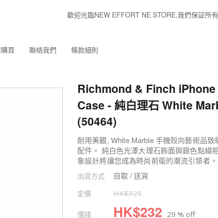
歡迎光臨NEW EFFORT NE STORE,我們
何購買
聯絡我們
條款細則
Richmond & Finch iPhone 
Case - 純白理石 White Mar
(50464)
耐用美觀, White Marble 手機殼向
配件。 純白色光澤大理石飾面與銀色點綴
象設計將讓您成為時尚前衛的潮流引領者。
自取 / 送貨
出貨方式
定價
HK$
325
HK$
232
價錢
29 % off