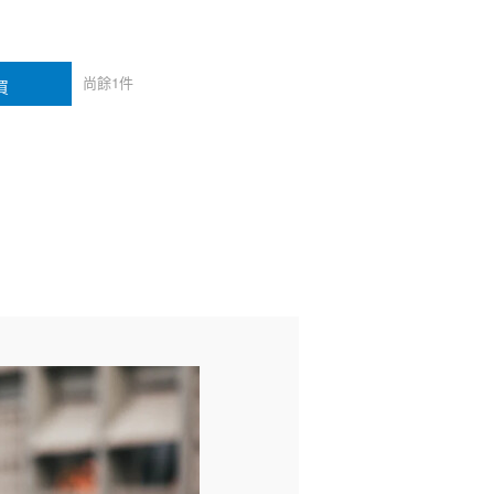
尚餘
1
件
買