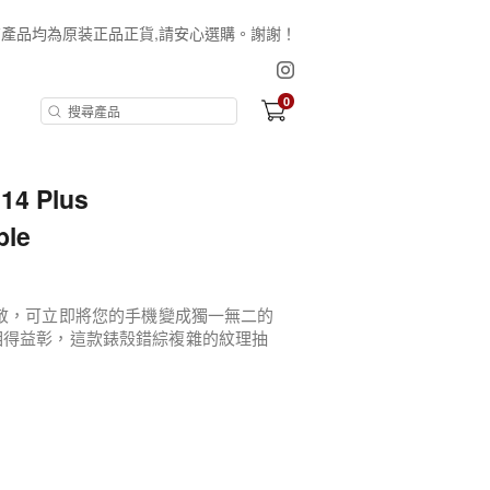
保証所有產品均為原装正品正貨,請安心選購。謝謝！
0
14 Plus
ble
藝術品致敬，可立即將您的手機變成獨一無二的
相得益彰，這款錶殼錯綜複雜的紋理抽