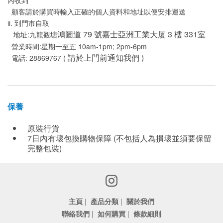
顧客請於購買時輸入正確的個人資料和地址以便安排運送
ii. 到門市自取
鴻圖道 79 號嘉士亞洲工業大厦 3 樓 331室
地址:九龍觀塘
營業時間:星期一至五 10am-1pm; 2pm-6pm
請於上門前通知我們 )
電話: 28869767 (
保養
原裝行貨
7日內有壞包換購物保障 (不包括人為損壞並須要保留
完整包裝)
主頁
|
產品分類
|
關於我們
聯絡我們
|
如何購買
|
條款細則