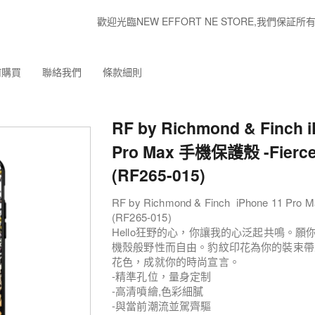
歡迎光臨NEW EFFORT NE STORE,我們
何購買
聯絡我們
條款細則
RF by Richmond & Finch 
Pro Max 手機保護殼 -Fierce
(RF265-015)
RF by Richmond & Finch iPhone 11 Pro
(RF265-015)
Hello狂野的心，你讓我的心泛起共鳴。願你如我
機殼般野性而自由。豹紋印花為你的裝束帶
花色，成就你的時尚宣言。
-精準孔位，量身定制
-高清噴繪,色彩細膩
-與當前潮流並駕齊驅