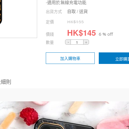
-適用於無線充電功能
自取 / 送貨
出貨方式
定價
HK$
155
HK$
145
價錢
6 % off
數量
加入購物車
立即購
及細則