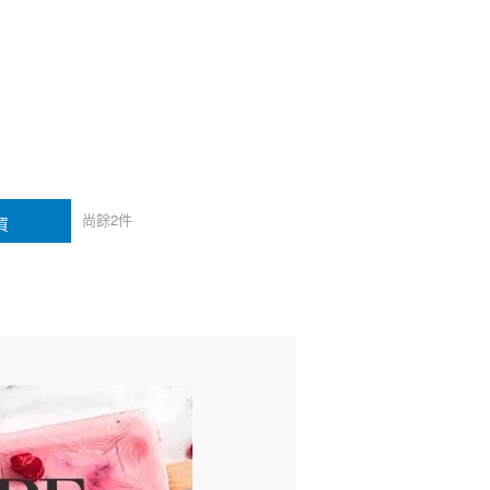
尚餘
2
件
買