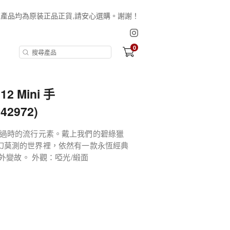
保証所有產品均為原装正品正貨,請安心選購。謝謝！
0
12 Mini 手
42972)
過時的流行元素。戴上我們的碧綠獵
。在變幻莫測的世界裡，依然有一款永恆經典
外變故。 外觀：啞光/緞面