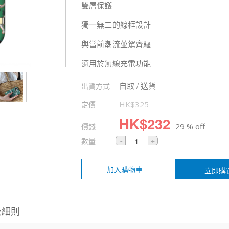
雙層保護
獨一無二的線框設計
與當前潮流並駕齊驅
適用於無線充電功能
自取 / 送貨
出貨方式
定價
HK$
325
HK$
232
價錢
29 % off
數量
加入購物車
立即購
及細則