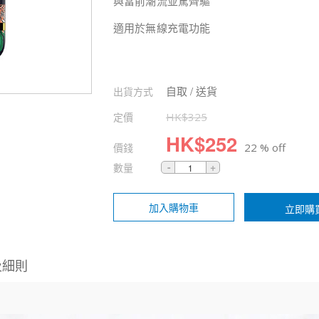
與當前潮流並駕齊驅
適用於無線充電功能
自取 / 送貨
出貨方式
定價
HK$
325
HK$
252
價錢
22 % off
數量
加入購物車
立即購
及細則