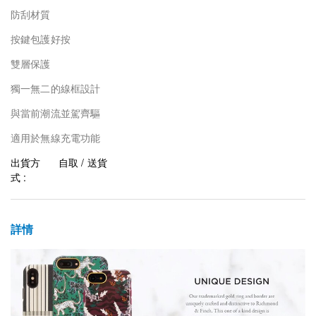
防刮材質
按鍵包護好按
雙層保護
獨一無二的線框設計
與當前潮流並駕齊驅
適用於無線充電功能
出貨方
自取 / 送貨
式 :
詳情