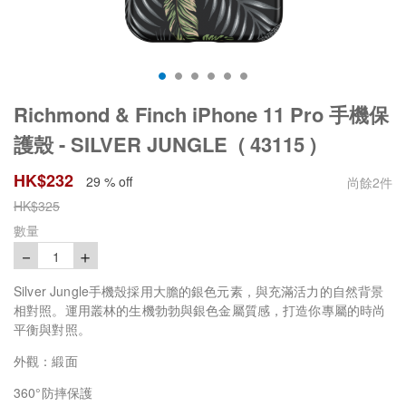
Richmond & Finch iPhone 11 Pro 手機保
護殼 - SILVER JUNGLE ( 43115 )
HK$
232
29 % off
尚餘
2
件
HK$
325
數量
－
＋
1
Silver Jungle手機殼採用大膽的銀色元素，與充滿活力的自然背景
相對照。運用叢林的生機勃勃與銀色金屬質感，打造你專屬的時尚
平衡與對照。
外觀：緞面
360°防摔保護