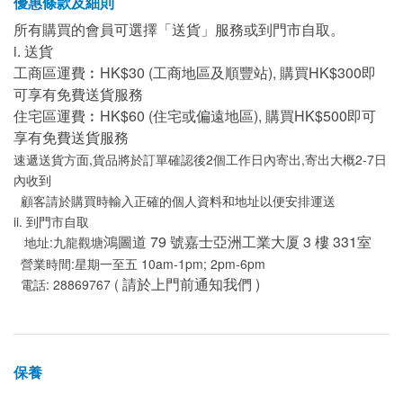
優惠條款及細則
所有購買的會員可選擇「送貨」服務或到門市自取。
i. 送貨
工商區運費︰HK$30 (工商地區及順豐站), 購買HK$300即
可享有免費送貨服務
住宅區運費︰HK$60 (住宅或偏遠地區), 購買HK$500即可
享有免費送貨服務
速遞送貨方面,貨品將於訂單確認後2個工作日內寄出,寄出大概2-7日
內收到
顧客請於購買時輸入正確的個人資料和地址以便安排運送
ii. 到門市自取
鴻圖道 79 號嘉士亞洲工業大厦 3 樓 331室
地址:九龍觀塘
營業時間:星期一至五 10am-1pm; 2pm-6pm
請於上門前通知我們 )
電話: 28869767 (
保養