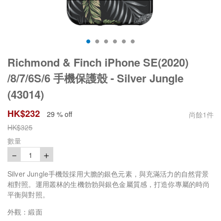
Richmond & Finch iPhone SE(2020)
/8/7/6S/6 手機保護殼 - Silver Jungle
(43014)
HK$
232
29 % off
尚餘
1
件
HK$
325
數量
－
＋
1
Silver Jungle手機殼採用大膽的銀色元素，與充滿活力的自然背景
相對照。運用叢林的生機勃勃與銀色金屬質感，打造你專屬的時尚
平衡與對照。
外觀：緞面