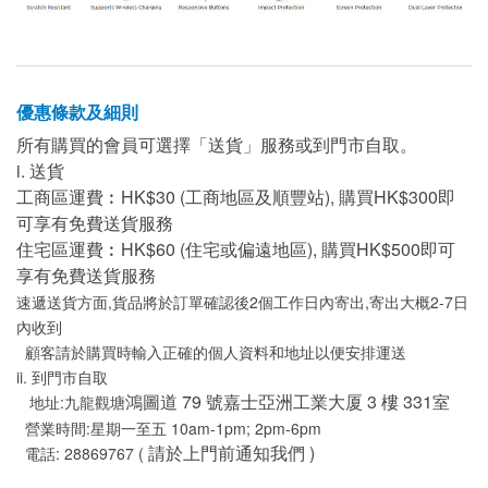
優惠條款及細則
所有購買的會員可選擇「送貨」服務或到門市自取。
i. 送貨
工商區運費︰HK$30 (工商地區及順豐站), 購買HK$300即
可享有免費送貨服務
住宅區運費︰HK$60 (住宅或偏遠地區), 購買HK$500即可
享有免費送貨服務
速遞送貨方面,貨品將於訂單確認後2個工作日內寄出,寄出大概2-7日
內收到
顧客請於購買時輸入正確的個人資料和地址以便安排運送
ii. 到門市自取
鴻圖道 79 號嘉士亞洲工業大厦 3 樓 331室
地址:九龍觀塘
營業時間:星期一至五 10am-1pm; 2pm-6pm
請於上門前通知我們 )
電話: 28869767 (