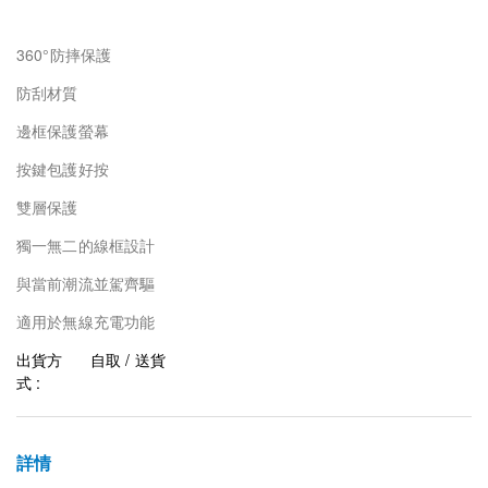
360°防摔保護
防刮材質
邊框保護螢幕
按鍵包護好按
雙層保護
獨一無二的線框設計
與當前潮流並駕齊驅
適用於無線充電功能
出貨方
自取 / 送貨
式 :
詳情