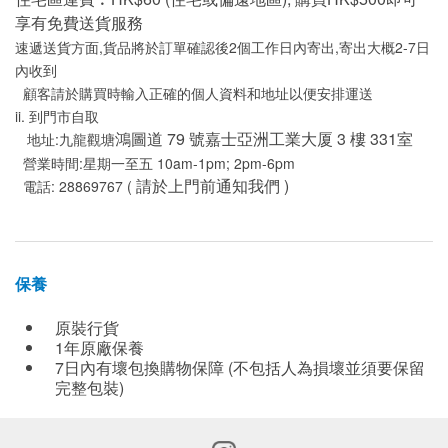
享有免費送貨服務
速遞送貨方面,貨品將於訂單確認後2個工作日內寄出,寄出大概2-7日
內收到
顧客請於購買時輸入正確的個人資料和地址以便安排運送
ii. 到門市自取
鴻圖道 79 號嘉士亞洲工業大厦 3 樓 331室
地址:九龍觀塘
營業時間:星期一至五 10am-1pm; 2pm-6pm
請於上門前通知我們 )
電話: 28869767 (
保養
原裝行貨
1年原廠保養
7日內有壞包換購物保障 (不包括人為損壞並須要保留
完整包裝)